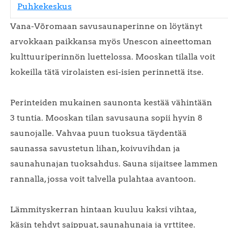
Puhkekeskus
Vana-Võromaan savusaunaperinne on löytänyt
arvokkaan paikkansa myös Unescon aineettoman
kulttuuriperinnön luettelossa. Mooskan tilalla voit
kokeilla tätä virolaisten esi-isien perinnettä itse.
Perinteiden mukainen saunonta kestää vähintään
3 tuntia. Mooskan tilan savusauna sopii hyvin 8
saunojalle. Vahvaa puun tuoksua täydentää
saunassa savustetun lihan, koivuvihdan ja
saunahunajan tuoksahdus. Sauna sijaitsee lammen
rannalla, jossa voit talvella pulahtaa avantoon.
Lämmityskerran hintaan kuuluu kaksi vihtaa,
käsin tehdyt saippuat, saunahunaja ja yrttitee.