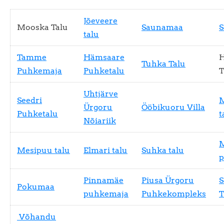
Jõeveere
Mooska Talu
Saunamaa
S
talu
Tamme
Hämsaare
Tuhka Talu
Puhkemaja
Puhketalu
T
Uhtjärve
Seedri
M
Ürgoru
Ööbikuoru Villa
Puhketalu
t
Nõiariik
M
Mesipuu talu
Elmari talu
Suhka talu
p
Pinnamäe
Piusa Ürgoru
S
Pokumaa
puhkemaja
Puhkekompleks
T
Võhandu