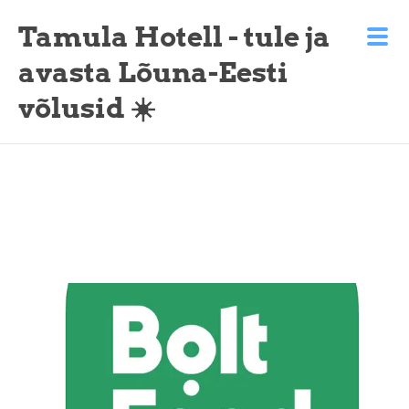
Tamula Hotell - tule ja
avasta Lõuna-Eesti
võlusid ☀️