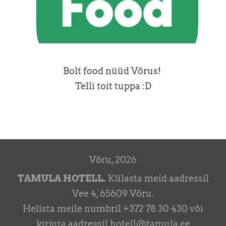
Bolt food nüüd Võrus!
Telli toit tuppa :D
Võru, 2026
TAMULA HOTELL.
Külasta meid aadressil
Vee 4, 65609 Võru.
Helista meile numbril +372 78 30 430 või
kirjuta aadressil hotell@tamula.ee