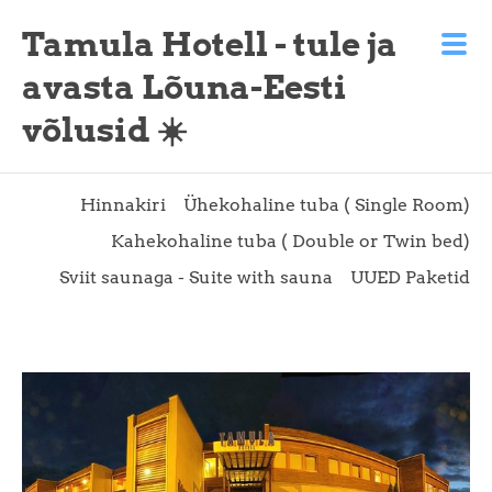
Tamula Hotell - tule ja
avasta Lõuna-Eesti
võlusid ☀️
Hinnakiri
Ühekohaline tuba ( Single Room)
Kahekohaline tuba ( Double or Twin bed)
Sviit saunaga - Suite with sauna
UUED Paketid