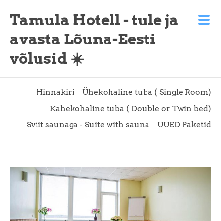
Tamula Hotell - tule ja
avasta Lõuna-Eesti
võlusid ☀️
Hinnakiri
Ühekohaline tuba ( Single Room)
Kahekohaline tuba ( Double or Twin bed)
Sviit saunaga - Suite with sauna
UUED Paketid