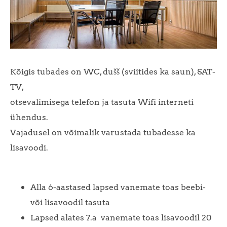
Kõigis tubades on WC, dušš (sviitides ka saun), SAT-
TV,
otsevalimisega telefon ja tasuta Wifi interneti
ühendus.
Vajadusel on võimalik varustada tubadesse ka
lisavoodi.
Alla 6-aastased lapsed vanemate toas beebi-
või lisavoodil tasuta
Lapsed alates 7.a vanemate toas lisavoodil 20