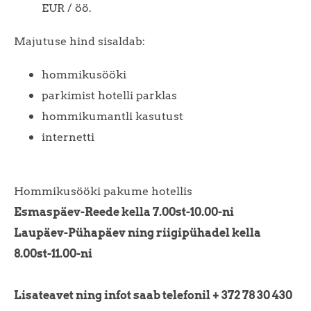
EUR / öö.
Majutuse hind sisaldab:
hommikusööki
parkimist hotelli parklas
hommikumantli kasutust
internetti
Hommikusööki pakume hotellis
Esmaspäev-Reede kella 7.00st-10.00-ni
Laupäev-Pühapäev ning riigipühadel kella
8.00st-11.00-ni
Lisateavet ning infot saab telefonil + 372 78 30 430