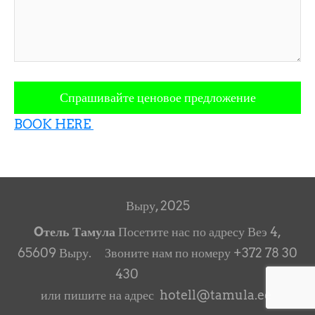
BOOK HERE
Выру, 2025
Oтель Тамула
Посетите нас по адресу Веэ 4,
65609 Выру. Звоните нам по номеру +372 78 30
430
или пишите на адрес hotell@tamula.ee