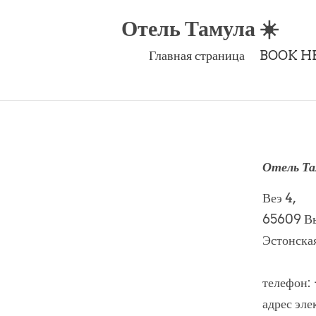
Отель Тамула ☀️
Главная страница
BOOK HE
Отель Та
Веэ 4,
65609 В
Эстонска
телефон:
адрес эл