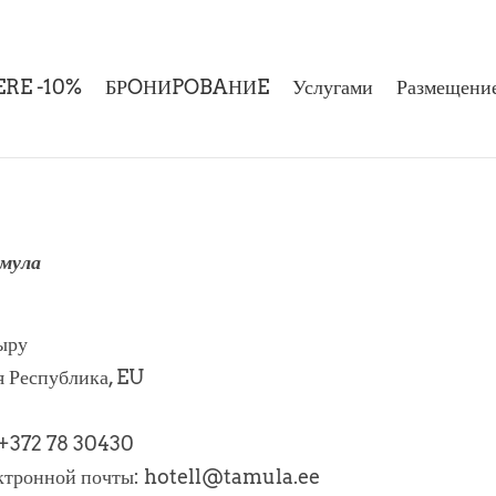
RE -10%
БРOНИPOBAНИE
Услугами
Размещени
мула
ыру
я Республика, EU
 +372 78 30430
ектронной почты: hotell@tamula.ee