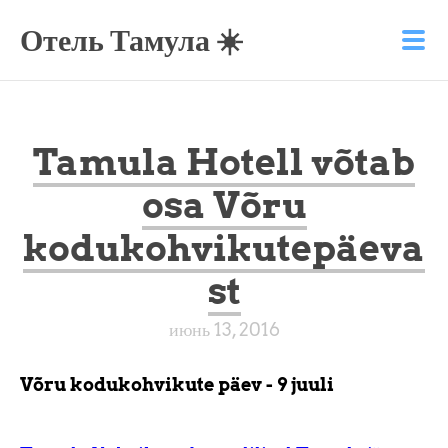
Отель Тамула ☀️
Tamula Hotell võtab
osa Võru
kodukohvikutepäeva
st
июнь 13, 2016
Võru kodukohvikute päev - 9 juuli