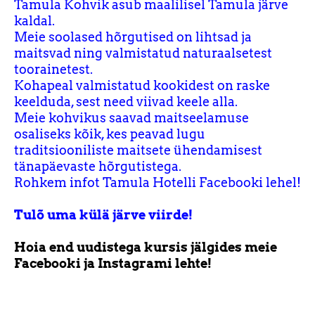
Tamula Kohvik asub maalilisel Tamula järve
kaldal.
Meie soolased hõrgutised on lihtsad ja
maitsvad ning valmistatud naturaalsetest
toorainetest.
Kohapeal valmistatud kookidest on raske
keelduda, sest need viivad keele alla.
Meie kohvikus saavad maitseelamuse
osaliseks kõik, kes peavad lugu
traditsiooniliste maitsete ühendamisest
tänapäevaste hõrgutistega.
Rohkem infot Tamula Hotelli Facebooki lehel!
Tulõ uma külä järve viirde!
Hoia end uudistega kursis jälgides meie
Facebooki ja Instagrami lehte!