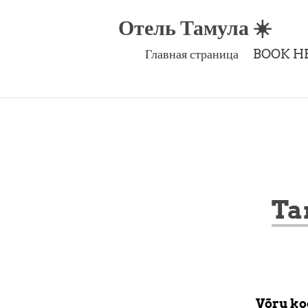
Отель Тамула ☀️
Главная страница
BOOK HE
Ta
Võru ko