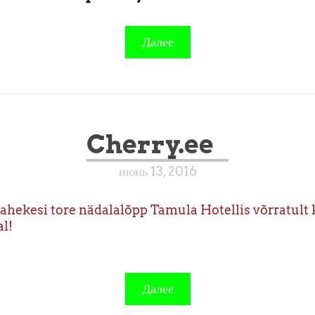
Далее
Cherry.ee
июнь 13, 2016
ahekesi tore nädalalõpp Tamula Hotellis võrratult 
l!
Далее