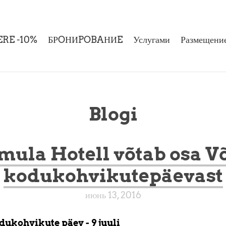
RE -10%
БРOНИPOBAНИE
Услугами
Размещени
Blogi
mula Hotell võtab osa V
kodukohvikutepäevast
июнь 13, 2016
dukohvikute päev - 9 juuli