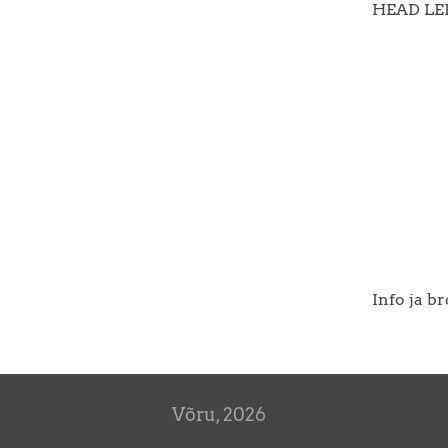
HEAD LEI
Info ja b
Võru, 2026