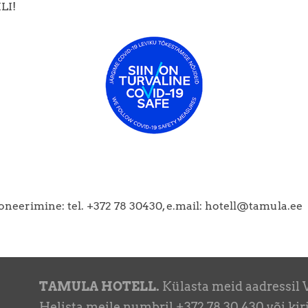
LI!
roneerimine: tel. +372 78 30430, e.mail: hotell@tamula.ee
TAMULA HOTELL.
Külasta meid aadressil 
Helista meile numbril +372 78 30 430 või ki