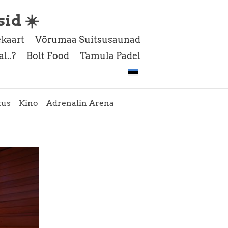
sid ☀️
kaart
Võrumaa Suitsusaunad
l..?
Bolt Food
Tamula Padel
tus
Kino
Adrenalin Arena