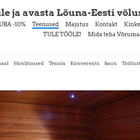
le ja avasta Lõuna-Eesti võlu
UBA -10%
Teenused
Majutus
Kontakt
Kinke
TULE TÖÖLE!
Mida teha Võrumaa
saž
Hoolitsused
Tennis
Konverents
Saun
Toitlus