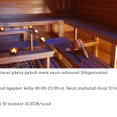
itavat päeva pakub meie saun mõnusat lõõgastumist.
ud igapäev kella 08.00-23.00-ni. Saun mahutab kuni 10 i
i 10 inimest 30 EUR/tund