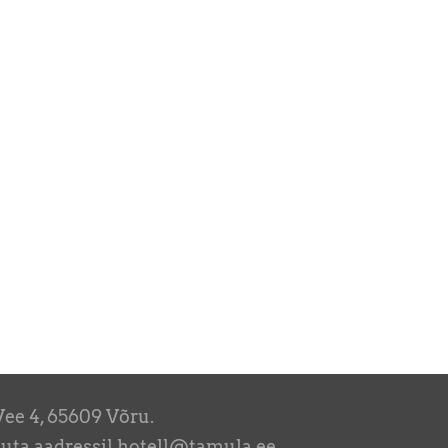
Vee 4, 65609 Võru.
rjuta aadressil hotell@tamula.ee