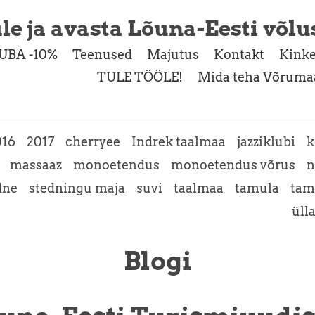
le ja avasta Lõuna-Eesti võlu
UBA -10%
Teenused
Majutus
Kontakt
Kinke
TULE TÖÖLE!
Mida teha Võrumaa
016
2017
cherryee
Indrek taalmaa
jazziklubi
k
massaaz
monoetendus
monoetendus võrus
n
dne
stedningu maja
suvi
taalmaa
tamula
tam
üll
Blogi