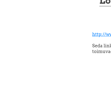
Lõ
http://w
Seda lin
toimuvad