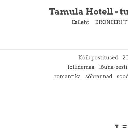
Tamula Hotell - tu
Esileht
BRONEERI T
Kõik postitused
2
lollidemaa
lõuna-eesti
romantika
sõbrannad
soo