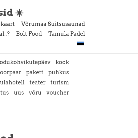
sid ☀️
kaart
Võrumaa Suitsusaunad
l..?
Bolt Food
Tamula Padel
odukohvikutepäev
kook
oorpaar
pakett
puhkus
ulahotell
teater
turism
atus
uus
võru
voucher