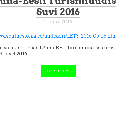
una-Eesti Turismiuudi
Suvi 2016
5. juuni 2016
ww.southestonia.ee/uudiskiri/LET3_2016-05-06.ht
ki vajutades, näed Lõuna-Eesti turismiuudiseid mis
 suvel 2016.
Loe lisaks