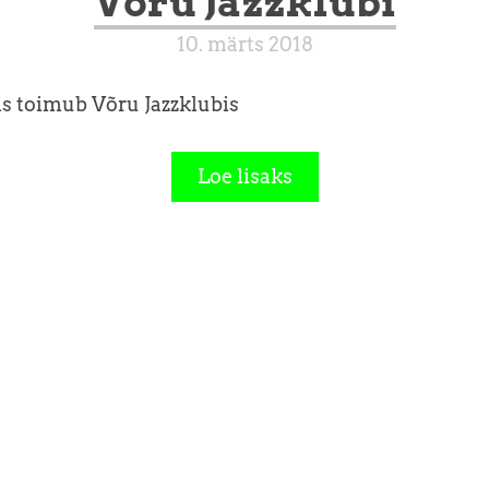
Võru Jazzklubi
10. märts 2018
s toimub Võru Jazzklubis
Loe lisaks