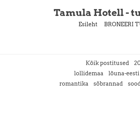
Tamula Hotell - tu
Esileht
BRONEERI T
Kõik postitused
2
lollidemaa
lõuna-eesti
romantika
sõbrannad
soo