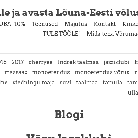
le ja avasta Lõuna-Eesti võlu
UBA -10%
Teenused
Majutus
Kontakt
Kinke
TULE TÖÖLE!
Mida teha Võrumaa
016
2017
cherryee
Indrek taalmaa
jazziklubi
k
massaaz
monoetendus
monoetendus võrus
n
dne
stedningu maja
suvi
taalmaa
tamula
tam
üll
Blogi