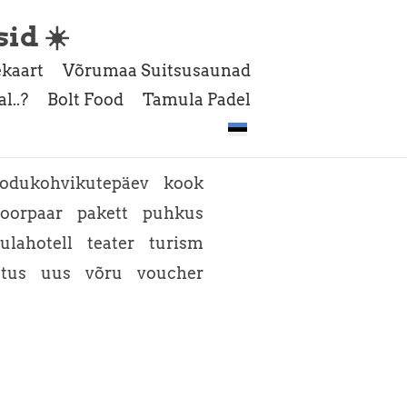
sid ☀️
kaart
Võrumaa Suitsusaunad
l..?
Bolt Food
Tamula Padel
odukohvikutepäev
kook
oorpaar
pakett
puhkus
ulahotell
teater
turism
atus
uus
võru
voucher