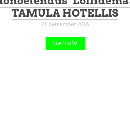
onoetendus "Lollidema
TAMULA HOTELLIS
21. detsember 2016
Loe lisaks