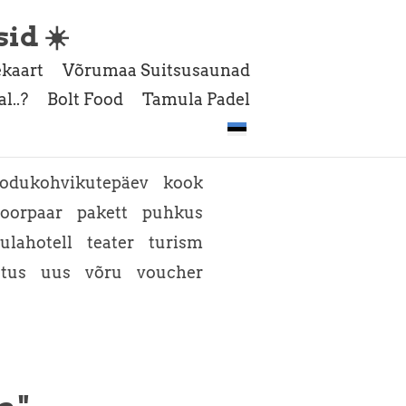
sid ☀️
kaart
Võrumaa Suitsusaunad
l..?
Bolt Food
Tamula Padel
odukohvikutepäev
kook
oorpaar
pakett
puhkus
ulahotell
teater
turism
atus
uus
võru
voucher