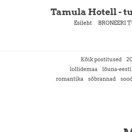
Tamula Hotell - tu
Esileht
BRONEERI T
Kõik postitused
2
lollidemaa
lõuna-eesti
romantika
sõbrannad
soo