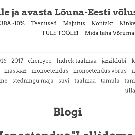
le ja avasta Lõuna-Eesti võlu
UBA -10%
Teenused
Majutus
Kontakt
Kinke
TULE TÖÖLE!
Mida teha Võrumaa
016
2017
cherryee
Indrek taalmaa
jazziklubi
k
massaaz
monoetendus
monoetendus võrus
n
dne
stedningu maja
suvi
taalmaa
tamula
tam
üll
Blogi