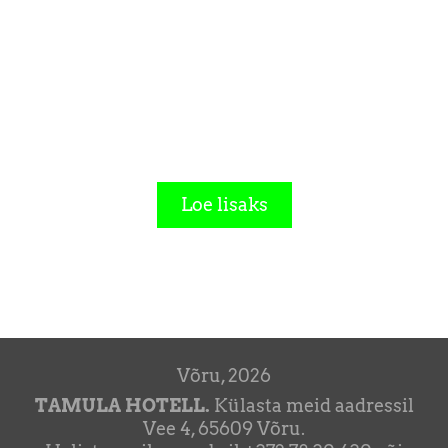
Loe lisaks
Võru, 2026
TAMULA HOTELL.
Külasta meid aadressil
Vee 4, 65609 Võru.