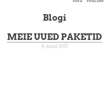
võru
voucher
Blogi
MEIE UUED PAKETID
8. juuni 2017