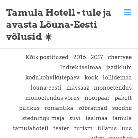
Tamula Hotell - tule ja
avasta Lõuna-Eesti
võlusid ☀️
Kõik postitused
2016
2017
cherryee
Indrek taalmaa
jazziklubi
kodukohvikutepäev
kook
lollidemaa
lõuna-eesti
massaaz
monoetendus
monoetendus võrus
noorpaar
pakett
puhkus
romantika
sõbrannad
soodne
stedningu maja
suvi
taalmaa
tamula
tamulahotell
teater
turism
üllatus
uus