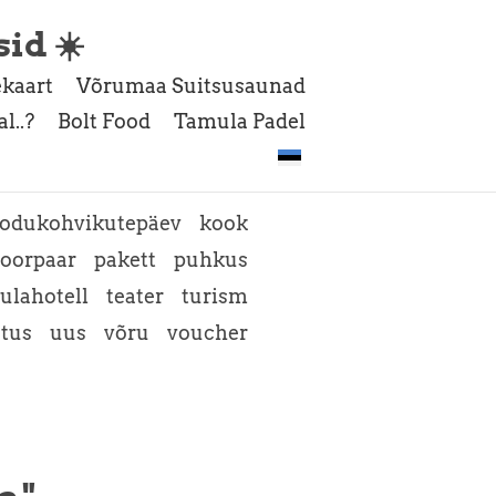
sid ☀️
kaart
Võrumaa Suitsusaunad
l..?
Bolt Food
Tamula Padel
odukohvikutepäev
kook
oorpaar
pakett
puhkus
ulahotell
teater
turism
atus
uus
võru
voucher