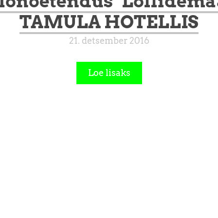
onoetendus "Lollidema
TAMULA HOTELLIS
21. detsember 2016
Loe lisaks