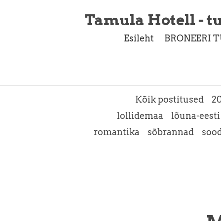
Tamula Hotell - tu
Esileht
BRONEERI T
Kõik postitused
2
lollidemaa
lõuna-eesti
romantika
sõbrannad
soo