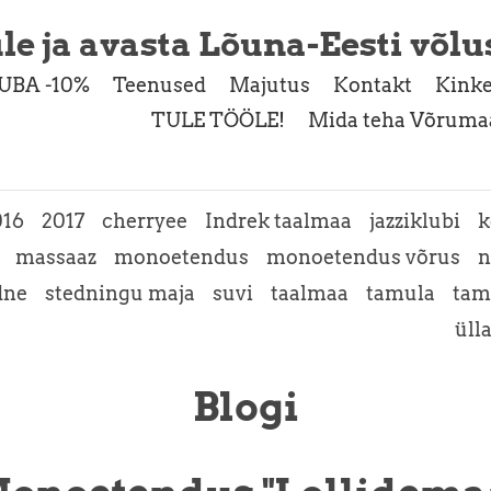
le ja avasta Lõuna-Eesti võlu
UBA -10%
Teenused
Majutus
Kontakt
Kinke
TULE TÖÖLE!
Mida teha Võrumaa
016
2017
cherryee
Indrek taalmaa
jazziklubi
k
massaaz
monoetendus
monoetendus võrus
n
dne
stedningu maja
suvi
taalmaa
tamula
tam
üll
Blogi